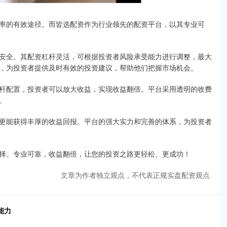
率的有效途径。而皆选配资作为行业领先的配资平台，以其专业可
安全。其配资杠杆灵活，可根据投资者风险承受能力进行调整，最大
，为投资者提供及时有效的投资建议，帮助他们把握市场机会。
杆配置，投资者可以放大收益，实现收益翻倍。平台采用透明的收费
。
更能获得丰厚的收益回报。平台的强大实力和完善的体系，为投资者
择。专业可靠，收益翻倍，让您的投资之路更轻松、更成功！
文章为作者独立观点，不代表正规实盘配资观点
能力