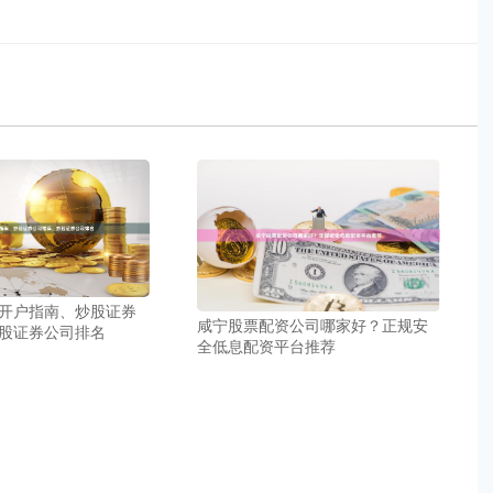
开户指南、炒股证券
咸宁股票配资公司哪家好？正规安
股证券公司排名
全低息配资平台推荐