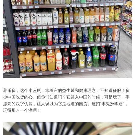
养乐多，这个小蓝瓶，靠着它的益生菌和健康理念，不知道征服了多
少中国吃货的心。但你们知道吗？它进入中国的时候，可是玩了一手
漂亮的汉字伪装，让人误以为它是地道的国货。这招“李鬼扮李逵”，
玩得那叫一个溜啊！