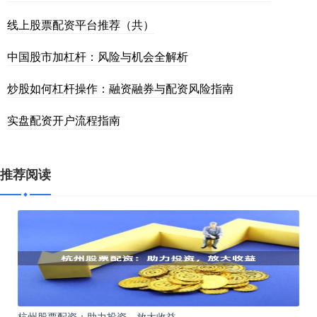
线上股票配资平台推荐（共）
中国股市加杠杆：风险与机会全解析
炒股如何杠杆操作：融资融券与配资风险指南
实盘配资开户流程指南
推荐阅读
杭州股票配资：助力投资，放大收益