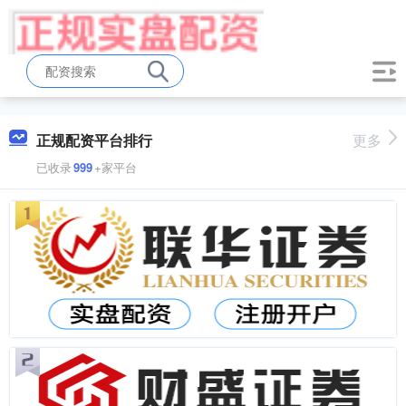
正规配资平台排行
更多
已收录
999
+家平台