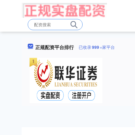
正规配资平台排行
已收录
999
+家平台