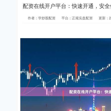
配资在线开户平台：快速开通，安全
作者：学炒股配资
平台：正规实盘配资
更新：202