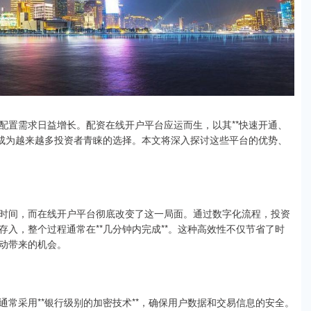
配置需求日益增长。配资在线开户平台应运而生，以其**快速开通、
，成为越来越多投资者青睐的选择。本文将深入探讨这些平台的优势、
时间，而在线开户平台彻底改变了这一局面。通过数字化流程，投资
入，整个过程通常在**几分钟内完成**。这种高效性不仅节省了时
动带来的机会。
常采用**银行级别的加密技术**，确保用户数据和交易信息的安全。