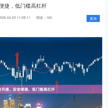
便捷，低门槛高杠杆
6-04-20 11:08:11
阅读：160
配资