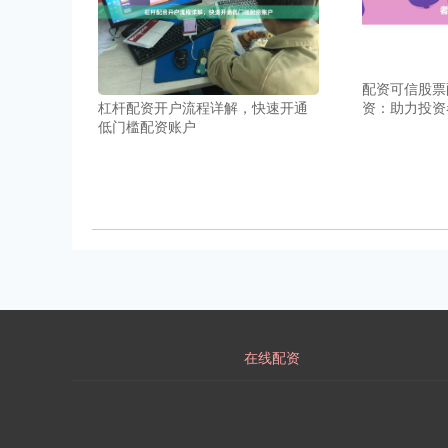
配资可信股票
杠杆配资开户流程详解，快速开通
资：助力投资
低门槛配资账户
在线配资