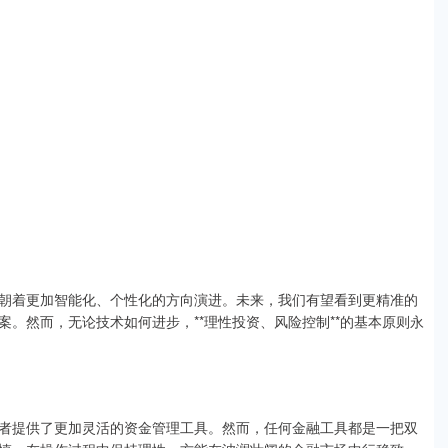
朝着更加智能化、个性化的方向演进。未来，我们有望看到更精准的
。然而，无论技术如何进步，**理性投资、风险控制**的基本原则永
者提供了更加灵活的资金管理工具。然而，任何金融工具都是一把双