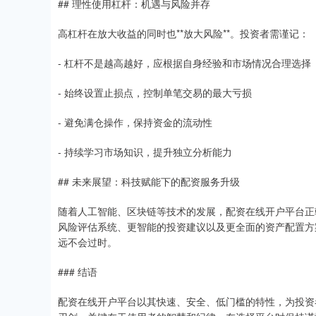
## 理性使用杠杆：机遇与风险并存
高杠杆在放大收益的同时也**放大风险**。投资者需谨记：
- 杠杆不是越高越好，应根据自身经验和市场情况合理选择
- 始终设置止损点，控制单笔交易的最大亏损
- 避免满仓操作，保持资金的流动性
- 持续学习市场知识，提升独立分析能力
## 未来展望：科技赋能下的配资服务升级
随着人工智能、区块链等技术的发展，配资在线开户平台正
风险评估系统、更智能的投资建议以及更全面的资产配置方案
远不会过时。
### 结语
配资在线开户平台以其快速、安全、低门槛的特性，为投资